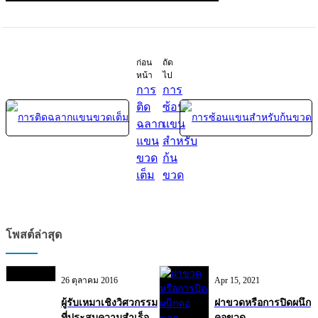
ก่อน
ถัด
หน้า
ไป
การ
การ
ติด
ซ้อน
ฉลาก
แขน
แขน
สำหรับ
ขวด
ก้น
เต็ม
ขวด
โพสต์ล่าสุด
26 ตุลาคม 2016
Apr 15, 2021
ผู้รับเหมาเชิงวิศวกรรม
ฝาขวดหรือการปิดผนึก
ที่ประสบความสำเร็จ
คอขวด