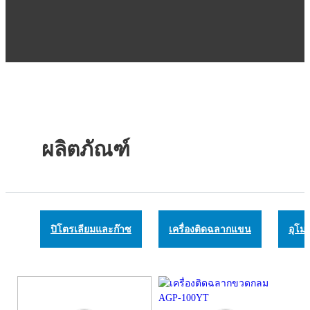
ผลิตภัณฑ์
ปิโตรเลียมและก๊าซ
เครื่องติดฉลากแขน
อุโม