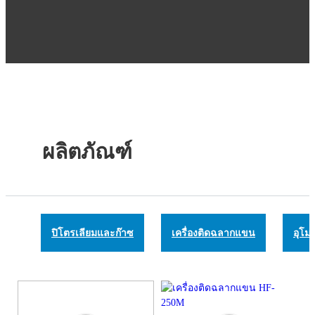
ผลิตภัณฑ์
ปิโตรเลียมและก๊าซ
เครื่องติดฉลากแขน
อุโม