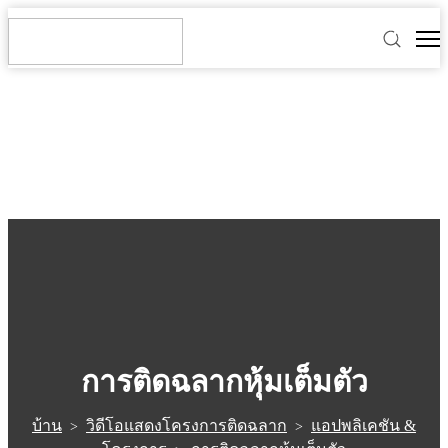
การติดฉลากหุ้มเต็มตัว
บ้าน
วิดีโอแสดงโครงการติดฉลาก
แอปพลิเคชัน &
>
>