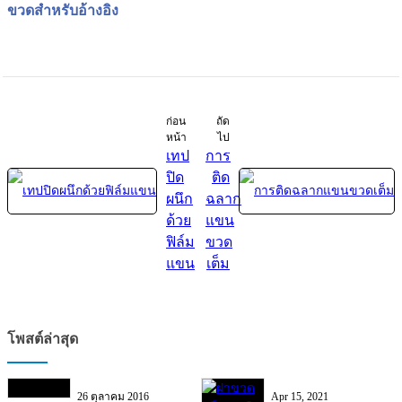
ขวดสำหรับอ้างอิง
ก่อน
ถัด
หน้า
ไป
เทป
การ
ปิด
ติด
ผนึก
ฉลาก
ด้วย
แขน
ฟิล์ม
ขวด
แขน
เต็ม
โพสต์ล่าสุด
26 ตุลาคม 2016
Apr 15, 2021