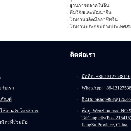
- ฐานการตลาดในจีน
- ทีมวิจัยและพัฒนาจีน
- โรงงานผลิตมืออาชีพจีน
- โรงงานประกอบต่างประเทศสห
ติดต่อเรา
น
มือถือ: +86-13127538116
ยวกับเรา
WhatsApp: +86-1312753
ตภัณฑ์
อีเมล: bishop998@126.c
ใช้งาน & โครงการ
ที่อยู่: Wenzhou road NO.9
TaiCang city(Post 215415
มิตรที่ร่วมมือ
JiangSu Province, China.