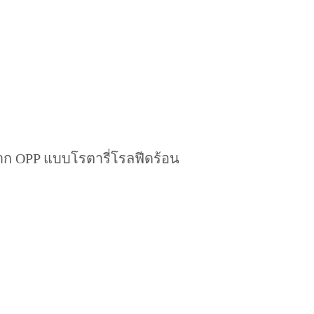
าก OPP แบบโรตารี่โรลฟีดร้อน