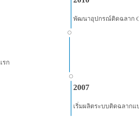
พัฒนาอุปกรณ์ติดฉลาก OP
⚪
นแรก
⚪
2007
เริ่มผลิตระบบติดฉลากแ