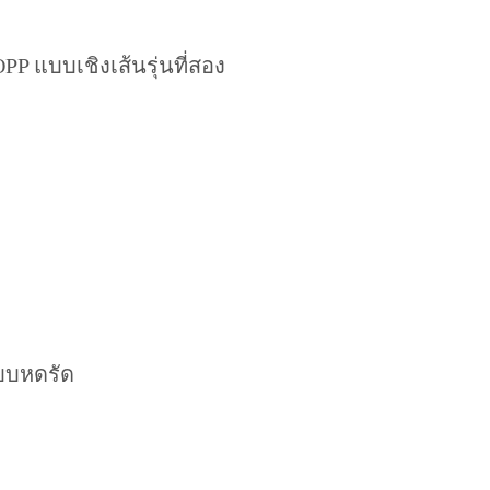
P แบบเชิงเส้นรุ่นที่สอง
บบหดรัด