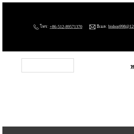
โทร:
+86-512-89571370
อีเมล:
bishop998@12
ห