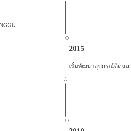
'ANGGU'
⚪
2015
เริ่มพัฒนาอุปกรณ์ติดฉล
⚪
⚪
2010